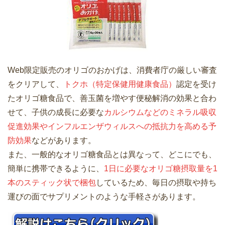
Web限定販売のオリゴのおかげは、消費者庁の厳しい審査
をクリアして、
トクホ（特定保健用健康食品）
認定を受け
たオリゴ糖食品で、善玉菌を増やす便秘解消の効果と合わ
せて、子供の成長に必要な
カルシウムなどのミネラル吸収
促進効果やインフルエンザウィルスへの抵抗力を高める予
防効果
などがあります。
また、一般的なオリゴ糖食品とは異なって、どこにでも、
簡単に携帯できるように、
1日に必要なオリゴ糖摂取量を1
本のスティック状で梱包
しているため、毎日の摂取や持ち
運びの面でサプリメントのような手軽さがあります。