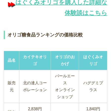
はぐくみオリゴを購入した詳細な
体験談はこちら
オリゴ糖食品ランキングの価格比較
カイテキオリ
オリゴのお
はぐくみオ
品名
ゴ
かげ
リゴ
パールエー
販売
北の達人コー
ス
ハググミプ
元
ポレーション
オンライン
ラス
ショップ
2,838円
1,840円