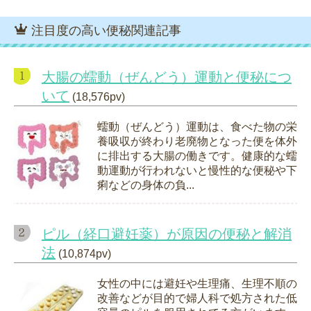
注目度の高い便秘関連記事
大腸の蠕動（ぜんどう）運動と便秘につ
いて
(18,576pv)
蠕動（ぜんどう）運動は、食べた物の栄
養吸収が終わり老廃物となった便を体外
に排出する大腸の働きです。健康的な蠕
動運動が行われないと慢性的な便秘や下
痢などの身体の負...
ピル（経口避妊薬）が原因の便秘と解消
法
(10,874pv)
女性の中には避妊や生理痛、生理不順の
改善などが目的で婦人科で処方された低