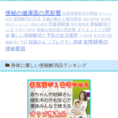
便秘の健康面の悪影響
出産後授乳中の関連
赤ちゃん
便秘解消の方法
大腸の働きと腸内環境
関連
高齢者関連
便秘解
思春期関連
便秘解消グ
更年期関連
消品ランキング
便秘の種類
ッズ
便秘の美容面の悪影響
ダイエットとの関
生理中の関連
優しい便秘解消と予防の生活週間
連
年代別の便
子供関連
女性特有の
妊婦さん（プレママ）関連
秘解消と予防
便秘要因
身体に優しい便秘解消品ランキング