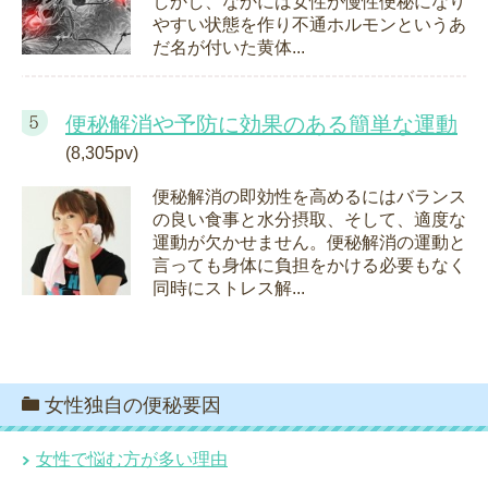
しかし、なかには女性が慢性便秘になり
やすい状態を作り不通ホルモンというあ
だ名が付いた黄体...
便秘解消や予防に効果のある簡単な運動
(8,305pv)
便秘解消の即効性を高めるにはバランス
の良い食事と水分摂取、そして、適度な
運動が欠かせません。便秘解消の運動と
言っても身体に負担をかける必要もなく
同時にストレス解...
女性独自の便秘要因
女性で悩む方が多い理由