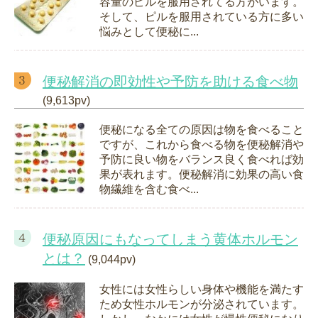
容量のピルを服用されてる方がいます。
そして、ピルを服用されている方に多い
悩みとして便秘に...
便秘解消の即効性や予防を助ける食べ物
(9,613pv)
便秘になる全ての原因は物を食べること
ですが、これから食べる物を便秘解消や
予防に良い物をバランス良く食べれば効
果が表れます。便秘解消に効果の高い食
物繊維を含む食べ...
便秘原因にもなってしまう黄体ホルモン
とは？
(9,044pv)
女性には女性らしい身体や機能を満たす
ため女性ホルモンが分泌されています。