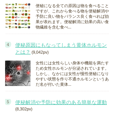
便秘になる全ての原因は物を食べること
ですが、これから食べる物を便秘解消や
予防に良い物をバランス良く食べれば効
果が表れます。便秘解消に効果の高い食
物繊維を含む食べ...
便秘原因にもなってしまう黄体ホルモン
とは？
(9,042pv)
女性には女性らしい身体や機能を満たす
ため女性ホルモンが分泌されています。
しかし、なかには女性が慢性便秘になり
やすい状態を作り不通ホルモンというあ
だ名が付いた黄体...
便秘解消や予防に効果のある簡単な運動
(8,302pv)