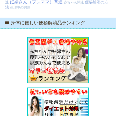
妊婦さん（プレママ）関連
便秘解消の方
連
赤ちゃん関連
法
生理中の関連
身体に優しい便秘解消品ランキング