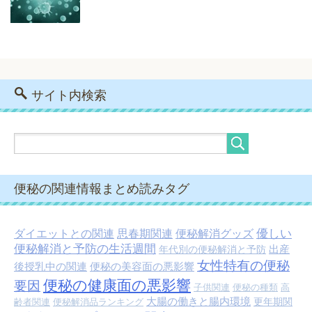
サイト内検索
便秘の関連情報まとめ読みタグ
優しい
ダイエットとの関連
思春期関連
便秘解消グッズ
便秘解消と予防の生活週間
出産
年代別の便秘解消と予防
女性特有の便秘
後授乳中の関連
便秘の美容面の悪影響
便秘の健康面の悪影響
要因
子供関連
便秘の種類
高
大腸の働きと腸内環境
更年期関
齢者関連
便秘解消品ランキング