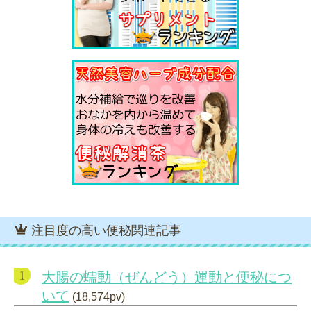
注目度の高い便秘関連記事
大腸の蠕動（ぜんどう）運動と便秘につ
いて
(18,574pv)