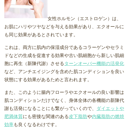
女性ホルモン（エストロゲン）は、
お肌にハリやツヤなどを与える効果があり、エクオールに
も同じ効果があるとされています。
これは、両方に肌内の保湿成分であるコラーゲンやセラミ
ドなどの生成を促進する効果や古い肌細胞から新しい肌細
胞に再生（新陳代謝）させる
ターンオーバー機能の活発化
など、アンチエイジングを含めた肌コンディションを良い
状態にする効果があるためと言われます。
また、このように腸内フローラやエクオールの良い影響は
肌コンディションだけでなく、身体全体の各機能の新陳代
謝も活発になることにも繋がっていくので、
ダイエットや
肥満体質
にも密接な関連のある
皮下脂肪
や
内臓脂肪の燃焼
効率
も良くなるわけです。