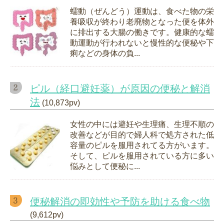
蠕動（ぜんどう）運動は、食べた物の栄
養吸収が終わり老廃物となった便を体外
に排出する大腸の働きです。健康的な蠕
動運動が行われないと慢性的な便秘や下
痢などの身体の負...
ピル（経口避妊薬）が原因の便秘と解消
法
(10,873pv)
女性の中には避妊や生理痛、生理不順の
改善などが目的で婦人科で処方された低
容量のピルを服用されてる方がいます。
そして、ピルを服用されている方に多い
悩みとして便秘に...
便秘解消の即効性や予防を助ける食べ物
(9,612pv)