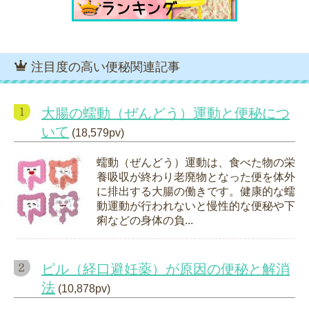
注目度の高い便秘関連記事
大腸の蠕動（ぜんどう）運動と便秘につ
いて
(18,579pv)
蠕動（ぜんどう）運動は、食べた物の栄
養吸収が終わり老廃物となった便を体外
に排出する大腸の働きです。健康的な蠕
動運動が行われないと慢性的な便秘や下
痢などの身体の負...
ピル（経口避妊薬）が原因の便秘と解消
法
(10,878pv)