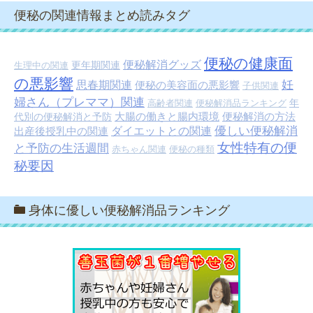
便秘の関連情報まとめ読みタグ
便秘の健康面
便秘解消グッズ
更年期関連
生理中の関連
の悪影響
妊
思春期関連
便秘の美容面の悪影響
子供関連
婦さん（プレママ）関連
年
高齢者関連
便秘解消品ランキング
大腸の働きと腸内環境
便秘解消の方法
代別の便秘解消と予防
優しい便秘解消
出産後授乳中の関連
ダイエットとの関連
女性特有の便
と予防の生活週間
赤ちゃん関連
便秘の種類
秘要因
身体に優しい便秘解消品ランキング