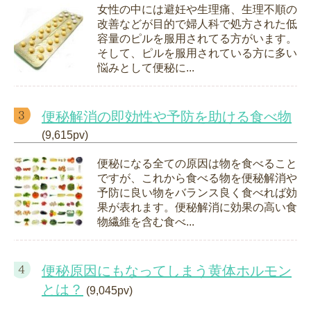
女性の中には避妊や生理痛、生理不順の
改善などが目的で婦人科で処方された低
容量のピルを服用されてる方がいます。
そして、ピルを服用されている方に多い
悩みとして便秘に...
便秘解消の即効性や予防を助ける食べ物
(9,615pv)
便秘になる全ての原因は物を食べること
ですが、これから食べる物を便秘解消や
予防に良い物をバランス良く食べれば効
果が表れます。便秘解消に効果の高い食
物繊維を含む食べ...
便秘原因にもなってしまう黄体ホルモン
とは？
(9,045pv)