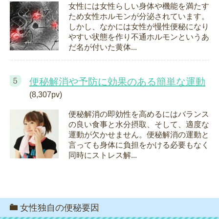
女性には女性らしい身体や機能を満たす
ため女性ホルモンが分泌されています。
しかし、なかには女性が慢性便秘になり
やすい状態を作り不通ホルモンというあ
だ名が付いた黄体...
便秘解消や予防に効果のある簡単な運動
(8,307pv)
便秘解消の即効性を高めるにはバランス
の良い食事と水分摂取、そして、適度な
運動が欠かせません。便秘解消の運動と
言っても身体に負担をかける必要もなく
同時にストレス解...
女性独自の便秘要因