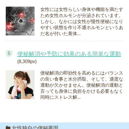
女性には女性らしい身体や機能を満たす
ため女性ホルモンが分泌されています。
しかし、なかには女性が慢性便秘になり
やすい状態を作り不通ホルモンというあ
だ名が付いた黄体...
便秘解消や予防に効果のある簡単な運動
(8,309pv)
便秘解消の即効性を高めるにはバランス
の良い食事と水分摂取、そして、適度な
運動が欠かせません。便秘解消の運動と
言っても身体に負担をかける必要もなく
同時にストレス解...
女性独自の便秘要因