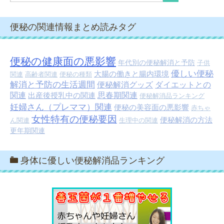
便秘の関連情報まとめ読みタグ
便秘の健康面の悪影響
年代別の便秘解消と予防
子供
優しい便秘
大腸の働きと腸内環境
関連
高齢者関連
便秘の種類
解消と予防の生活週間
便秘解消グッズ
ダイエットとの
関連
出産後授乳中の関連
思春期関連
便秘解消品ランキング
妊婦さん（プレママ）関連
便秘の美容面の悪影響
赤ちゃ
女性特有の便秘要因
便秘解消の方法
ん関連
生理中の関連
更年期関連
身体に優しい便秘解消品ランキング