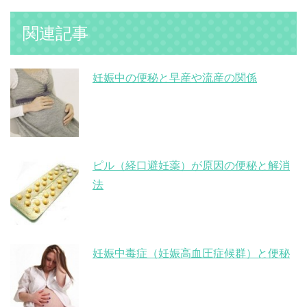
関連記事
妊娠中の便秘と早産や流産の関係
ピル（経口避妊薬）が原因の便秘と解消
法
妊娠中毒症（妊娠高血圧症候群）と便秘