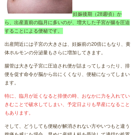
妊娠後期（28週頃）か
ら、出産直前の臨月に多いのが、増大した子宮が腸を圧迫
することによる便秘です。
出産間近には子宮の大きさは、妊娠前の20倍にもなり、黄
体ホルモンの分泌量もさらに増加してきます。
腸管は大きな子宮に圧迫され便が詰まってしまったり、排
便を促す命令が脳から出にくくなり、便秘になってしまい
ます。
特に、臨月が近くなると排便の時、おなかに力を入れてい
きむことで破水してしまい、予定日よりも早産になること
もあります。
そして、どうしても便秘が解消されない方やいつもと違う
腹痛を感じた場合、早めに産婦人科を受診して適切な処置