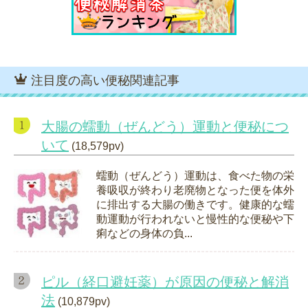
注目度の高い便秘関連記事
大腸の蠕動（ぜんどう）運動と便秘につ
いて
(18,579pv)
蠕動（ぜんどう）運動は、食べた物の栄
養吸収が終わり老廃物となった便を体外
に排出する大腸の働きです。健康的な蠕
動運動が行われないと慢性的な便秘や下
痢などの身体の負...
ピル（経口避妊薬）が原因の便秘と解消
法
(10,879pv)