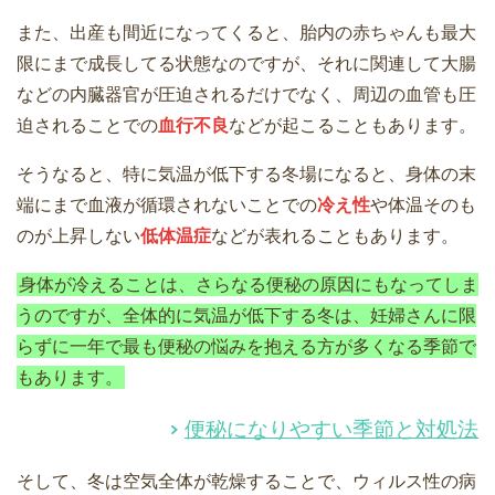
また、出産も間近になってくると、胎内の赤ちゃんも最大
限にまで成長してる状態なのですが、それに関連して大腸
などの内臓器官が圧迫されるだけでなく、周辺の血管も圧
迫されることでの
血行不良
などが起こることもあります。
そうなると、特に気温が低下する冬場になると、身体の末
端にまで血液が循環されないことでの
冷え性
や体温そのも
のが上昇しない
低体温症
などが表れることもあります。
身体が冷えることは、さらなる便秘の原因にもなってしま
うのですが、全体的に気温が低下する冬は、妊婦さんに限
らずに一年で最も便秘の悩みを抱える方が多くなる季節で
もあります。
便秘になりやすい季節と対処法
そして、冬は空気全体が乾燥することで、ウィルス性の病